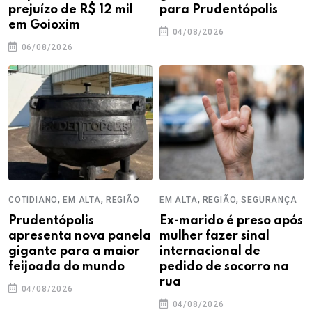
prejuízo de R$ 12 mil
para Prudentópolis
em Goioxim
04/08/2026
06/08/2026
,
,
,
,
COTIDIANO
EM ALTA
REGIÃO
EM ALTA
REGIÃO
SEGURANÇA
Prudentópolis
Ex-marido é preso após
apresenta nova panela
mulher fazer sinal
gigante para a maior
internacional de
feijoada do mundo
pedido de socorro na
rua
04/08/2026
04/08/2026