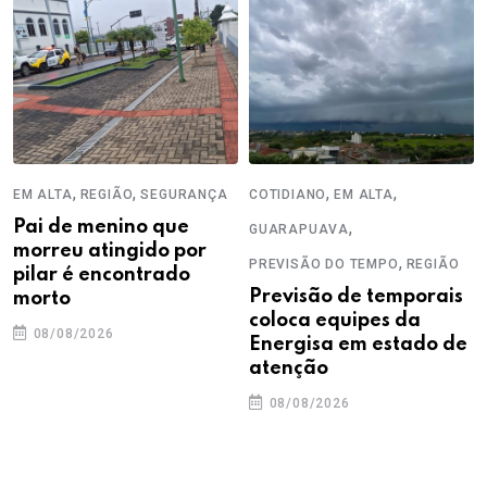
,
,
,
,
EM ALTA
REGIÃO
SEGURANÇA
COTIDIANO
EM ALTA
Pai de menino que
,
GUARAPUAVA
morreu atingido por
,
PREVISÃO DO TEMPO
REGIÃO
pilar é encontrado
Previsão de temporais
morto
coloca equipes da
08/08/2026
Energisa em estado de
atenção
08/08/2026