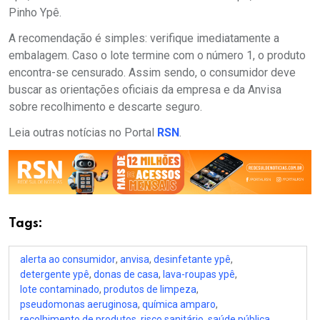
Pinho Ypê.
A recomendação é simples: verifique imediatamente a
embalagem. Caso o lote termine com o número 1, o produto
encontra-se censurado. Assim sendo, o consumidor deve
buscar as orientações oficiais da empresa e da Anvisa
sobre recolhimento e descarte seguro.
Leia outras notícias no Portal
RSN
.
Tags:
alerta ao consumidor
,
anvisa
,
desinfetante ypê
,
detergente ypê
,
donas de casa
,
lava-roupas ypê
,
lote contaminado
,
produtos de limpeza
,
pseudomonas aeruginosa
,
química amparo
,
recolhimento de produtos
,
risco sanitário
,
saúde pública
,