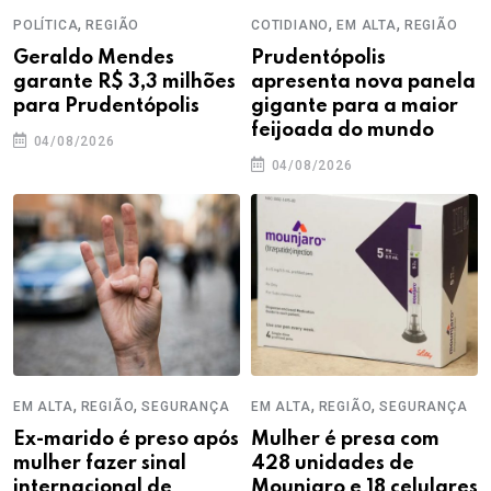
,
,
,
POLÍTICA
REGIÃO
COTIDIANO
EM ALTA
REGIÃO
Geraldo Mendes
Prudentópolis
garante R$ 3,3 milhões
apresenta nova panela
para Prudentópolis
gigante para a maior
feijoada do mundo
04/08/2026
04/08/2026
,
,
,
,
EM ALTA
REGIÃO
SEGURANÇA
EM ALTA
REGIÃO
SEGURANÇA
Ex-marido é preso após
Mulher é presa com
mulher fazer sinal
428 unidades de
internacional de
Mounjaro e 18 celulares