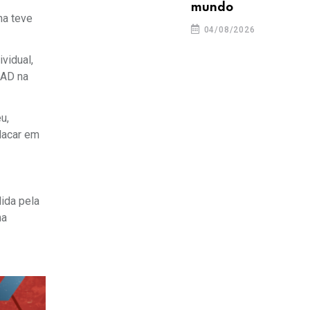
mundo
na teve
04/08/2026
vidual,
CAD na
u,
lacar em
lida pela
na