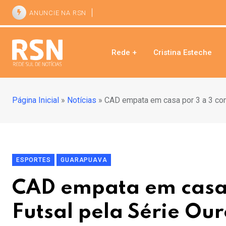
ANUNCIE NA RSN
Rede +
Cristina Esteche
Página Inicial
»
Notícias
»
CAD empata em casa por 3 a 3 cont
ESPORTES
GUARAPUAVA
CAD empata em casa 
Futsal pela Série Ou