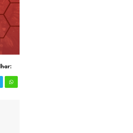
lhar: