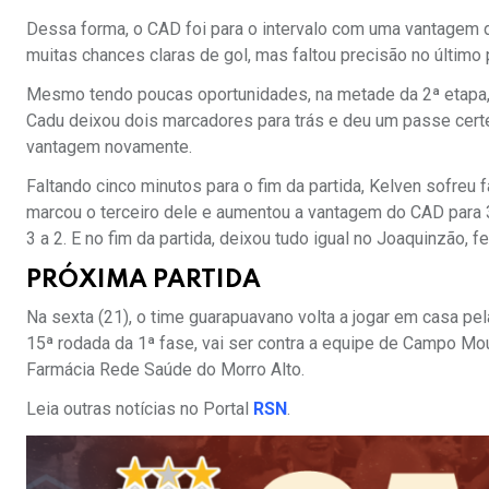
Dessa forma, o CAD foi para o intervalo com uma vantagem 
muitas chances claras de gol, mas faltou precisão no último 
Mesmo tendo poucas oportunidades, na metade da 2ª etapa, o
Cadu deixou dois marcadores para trás e deu um passe certe
vantagem novamente.
Faltando cinco minutos para o fim da partida, Kelven sofreu f
marcou o terceiro dele e aumentou a vantagem do CAD para 3 
3 a 2. E no fim da partida, deixou tudo igual no Joaquinzão, f
PRÓXIMA PARTIDA
Na sexta (21), o time guarapuavano volta a jogar em casa pe
15ª rodada da 1ª fase, vai ser contra a equipe de Campo Mou
Farmácia Rede Saúde do Morro Alto.
Leia outras notícias no Portal
RSN
.