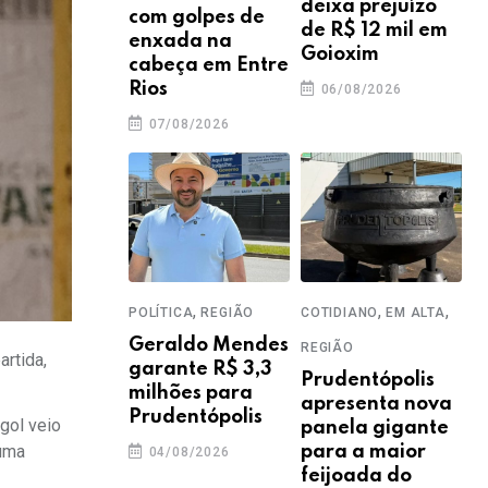
deixa prejuízo
com golpes de
de R$ 12 mil em
enxada na
Goioxim
cabeça em Entre
Rios
06/08/2026
07/08/2026
,
,
,
POLÍTICA
REGIÃO
COTIDIANO
EM ALTA
Geraldo Mendes
REGIÃO
artida,
garante R$ 3,3
Prudentópolis
milhões para
apresenta nova
Prudentópolis
gol veio
panela gigante
 uma
para a maior
04/08/2026
feijoada do