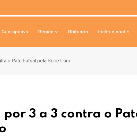
Guarapuava
Região
Obituário
Institucional
ra o Pato Futsal pela Série Ouro
por 3 a 3 contra o Pat
ro