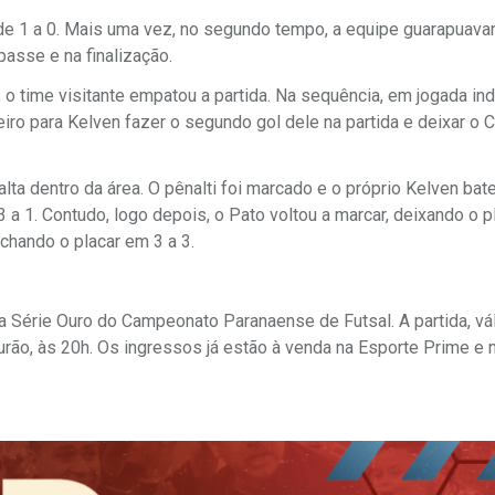
de 1 a 0. Mais uma vez, no segundo tempo, a equipe guarapuava
passe e na finalização.
 time visitante empatou a partida. Na sequência, em jogada indi
iro para Kelven fazer o segundo gol dele na partida e deixar o 
alta dentro da área. O pênalti foi marcado e o próprio Kelven bate
a 1. Contudo, logo depois, o Pato voltou a marcar, deixando o p
echando o placar em 3 a 3.
la Série Ouro do Campeonato Paranaense de Futsal. A partida, vá
rão, às 20h. Os ingressos já estão à venda na Esporte Prime e 