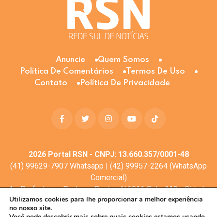
Anuncie
Quem Somos
Política De Comentários
Termos De Uso
Contato
Política De Privacidade
2026
Portal RSN - CNPJ: 13.660.357/0001-48
(41) 99629-7907 Whatsapp | (42) 99957-2264 (WhatsApp
Comercial)
Av. Profa. Laura Pacheco Bastos N:1011 Sala: 112 - Cidade
Utilizamos cookies para lhe proporcionar a melhor experiência
dos Lagos, Guarapuava - PR, 85053-525
no nosso site.
© Todos os direitos reservados
Você pode descobrir mais sobre quais cookies estamos usando