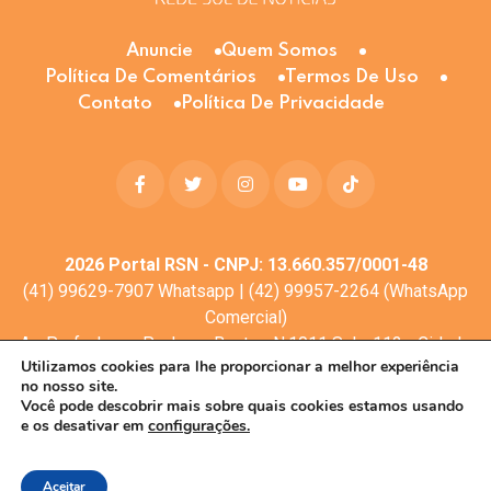
Anuncie
Quem Somos
Política De Comentários
Termos De Uso
Contato
Política De Privacidade
2026
Portal RSN - CNPJ: 13.660.357/0001-48
(41) 99629-7907 Whatsapp | (42) 99957-2264 (WhatsApp
Comercial)
Av. Profa. Laura Pacheco Bastos N:1011 Sala: 112 - Cidade
Utilizamos cookies para lhe proporcionar a melhor experiência
dos Lagos, Guarapuava - PR, 85053-525
no nosso site.
© Todos os direitos reservados
Você pode descobrir mais sobre quais cookies estamos usando
e os desativar em
configurações.
Desenvolvimento web:
Mova Digital
Aceitar