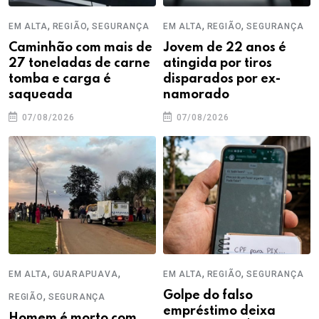
,
,
,
,
EM ALTA
REGIÃO
SEGURANÇA
EM ALTA
REGIÃO
SEGURANÇA
Caminhão com mais de
Jovem de 22 anos é
27 toneladas de carne
atingida por tiros
tomba e carga é
disparados por ex-
saqueada
namorado
07/08/2026
07/08/2026
,
,
,
,
EM ALTA
GUARAPUAVA
EM ALTA
REGIÃO
SEGURANÇA
,
Golpe do falso
REGIÃO
SEGURANÇA
empréstimo deixa
Homem é morto com