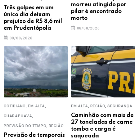
morreu atingido por
Três golpes em um
pilar é encontrado
único dia deixam
morto
prejuízo de R$ 8,6 mil
em Prudentópolis
08/08/2026
08/08/2026
,
,
,
,
COTIDIANO
EM ALTA
EM ALTA
REGIÃO
SEGURANÇA
,
Caminhão com mais de
GUARAPUAVA
27 toneladas de carne
,
PREVISÃO DO TEMPO
REGIÃO
tomba e carga é
Previsão de temporais
saqueada