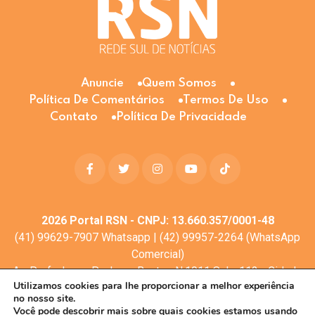
Anuncie
Quem Somos
Política De Comentários
Termos De Uso
Contato
Política De Privacidade
2026
Portal RSN - CNPJ: 13.660.357/0001-48
(41) 99629-7907 Whatsapp | (42) 99957-2264 (WhatsApp
Comercial)
Av. Profa. Laura Pacheco Bastos N:1011 Sala: 112 - Cidade
Utilizamos cookies para lhe proporcionar a melhor experiência
dos Lagos, Guarapuava - PR, 85053-525
no nosso site.
© Todos os direitos reservados
Você pode descobrir mais sobre quais cookies estamos usando