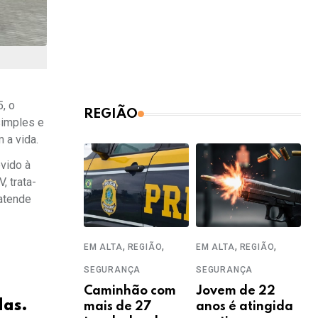
, o
REGIÃO
simples e
 a vida.
vido à
, trata-
 atende
,
,
,
,
EM ALTA
REGIÃO
EM ALTA
REGIÃO
SEGURANÇA
SEGURANÇA
m
Caminhão com
Jovem de 22
das.
mais de 27
anos é atingida