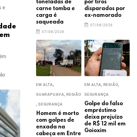
toneladas de
por tiros
s e
carne tomba e
disparados por
carga é
ex-namorado
saqueada
07/08/2026
idade
07/08/2026
dem
lém
São
,
,
,
EM ALTA
EM ALTA
REGIÃO
,
GUARAPUAVA
REGIÃO
SEGURANÇA
,
Golpe do falso
SEGURANÇA
empréstimo
Homem é morto
deixa prejuízo
com golpes de
de R$ 12 mil em
enxada na
Goioxim
cabeça em Entre