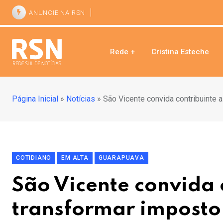
ANUNCIE NA RSN
Rede +
Cristina Esteche
Página Inicial
»
Notícias
»
São Vicente convida contribuinte
COTIDIANO
EM ALTA
GUARAPUAVA
São Vicente convida 
transformar imposto