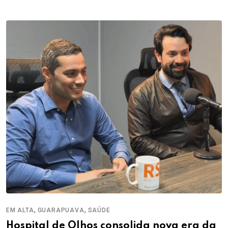
,
,
EM ALTA
GUARAPUAVA
SAÚDE
Hospital de Olhos consolida nova era da