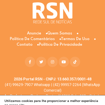
Anuncie
Quem Somos
Política De Comentários
Termos De Uso
Contato
Política De Privacidade
2026
Portal RSN - CNPJ: 13.660.357/0001-48
(41) 99629-7907 Whatsapp | (42) 99957-2264 (WhatsApp
Comercial)
Av. Profa. Laura Pacheco Bastos N:1011 Sala: 112 - Cidade
Utilizamos cookies para lhe proporcionar a melhor experiência
dos Lagos, Guarapuava - PR, 85053-525