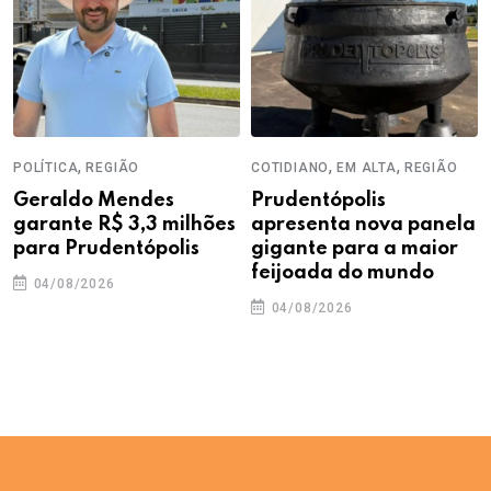
,
,
,
POLÍTICA
REGIÃO
COTIDIANO
EM ALTA
REGIÃO
Geraldo Mendes
Prudentópolis
garante R$ 3,3 milhões
apresenta nova panela
para Prudentópolis
gigante para a maior
feijoada do mundo
04/08/2026
04/08/2026