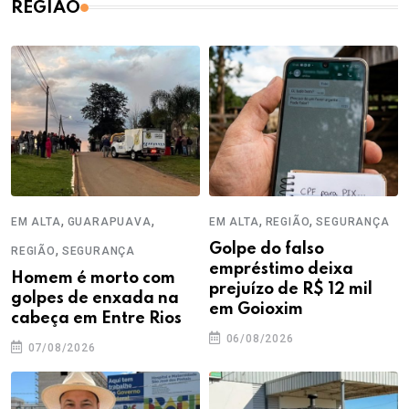
REGIÃO
,
,
,
,
EM ALTA
GUARAPUAVA
EM ALTA
REGIÃO
SEGURANÇA
,
Golpe do falso
REGIÃO
SEGURANÇA
empréstimo deixa
Homem é morto com
prejuízo de R$ 12 mil
golpes de enxada na
em Goioxim
cabeça em Entre Rios
06/08/2026
07/08/2026