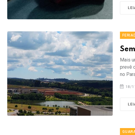
LEI
FERIA
Sem
Mais u
prevê 
no Para
18/1
LEI
GUAR