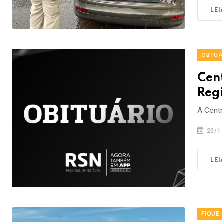
LEI
OBTUÁ
Cen
Reg
A Centr
20/1
LEI
FIQUE