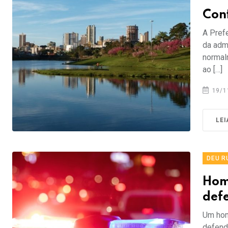
Con
A Prefe
da adm
normal
ao […]
19/1
LEI
DEU R
Hom
def
Um hom
defende