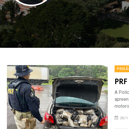
PRISÃ
PRF
A Polí
apreen
motori
20/1