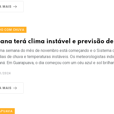
A MAIS
DO COM CHUVA
ana terá clima instável e previsão 
ma semana do mês de novembro está começando e o Sistema de
dias de chuva e temperaturas instáveis. Os meteorologistas ind
ná. Em Guarapuava, o dia começou com um céu azul e sol brilhand
1/2024
A MAIS
APUAVA