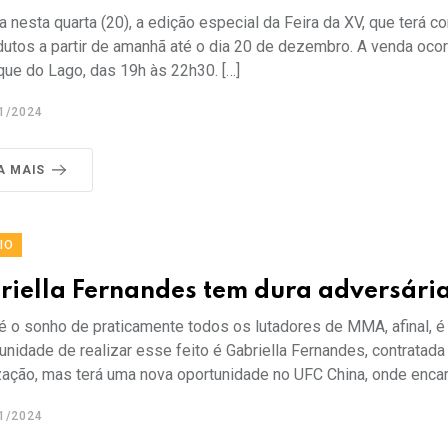
 nesta quarta (20), a edição especial da Feira da XV, que terá 
utos a partir de amanhã até o dia 20 de dezembro. A venda ocorre
que do Lago, das 19h às 22h30. […]
1/2024
A MAIS
IO
riella Fernandes tem dura adversári
é o sonho de praticamente todos os lutadores de MMA, afinal, é 
unidade de realizar esse feito é Gabriella Fernandes, contratad
zação, mas terá uma nova oportunidade no UFC China, onde enca
1/2024