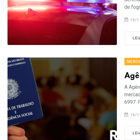
de fogo
19/1
LEI
MERCA
Agê
A Agên
mercado
6997. P
19/1
LEI