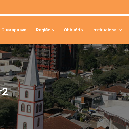
Guarapuava
Região
Obituário
Institucional
r2