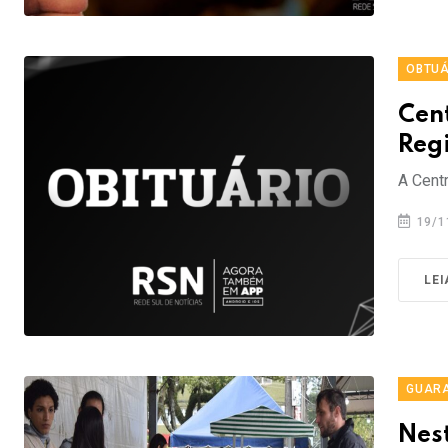
OBTUÁ
Cen
Reg
A Centr
19/1
LEI
GUAR
Nest