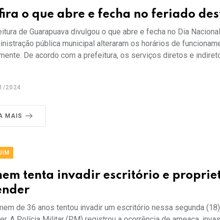
fira o que abre e fecha no feriado d
itura de Guarapuava divulgou o que abre e fecha no Dia Nacional
inistração pública municipal alteraram os horários de funcionam
mente. De acordo com a prefeitura, os serviços diretos e indire
1/2024
A MAIS
UIM
em tenta invadir escritório e propri
ender
em de 36 anos tentou invadir um escritório nessa segunda (18) 
r. A Polícia Militar (PM) registrou a ocorrência de ameaça, inva