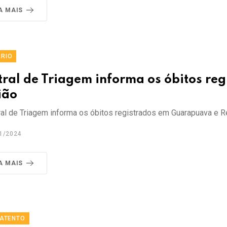
A MAIS
RIO
tral de Triagem informa os óbitos re
ião
al de Triagem informa os óbitos registrados em Guarapuava e Re
1/2024
A MAIS
 ATENTO