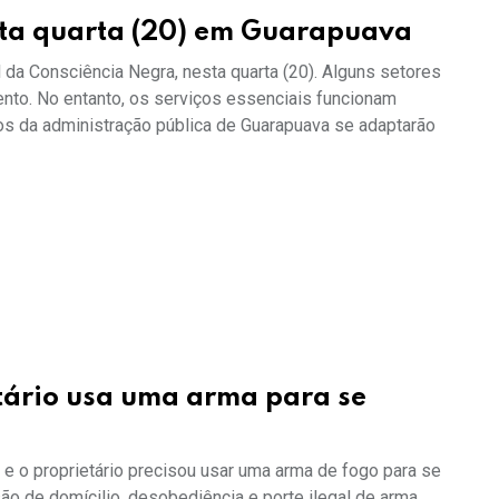
esta quarta (20) em Guarapuava
 da Consciência Negra, nesta quarta (20). Alguns setores
ento. No entanto, os serviços essenciais funcionam
tos da administração pública de Guarapuava se adaptarão
etário usa uma arma para se
e o proprietário precisou usar uma arma de fogo para se
são de domícilio, desobediência e porte ilegal de arma