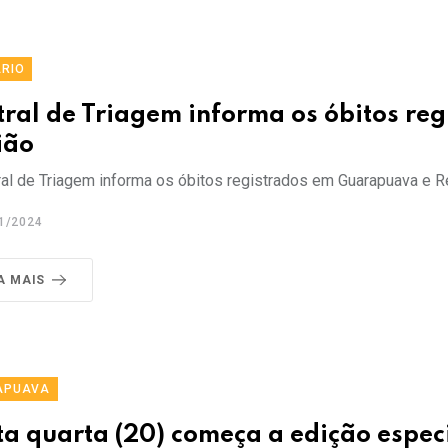
RIO
tral de Triagem informa os óbitos re
ião
al de Triagem informa os óbitos registrados em Guarapuava e Re
1/2024
A MAIS
APUAVA
a quarta (20) começa a edição especi