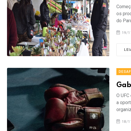
Começa
os prod
do Par
19/1
LEI
DESAF
Gab
O UFC 
a oport
organi
18/1