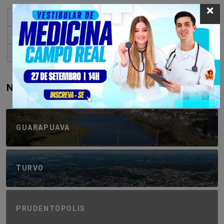
« Primeiro
«
...
10
20
30
...
611
612
613
614
615
...
620
...
»
Último »
NAVEGUE PELA REGIÃO
GUARAPUAVA
TURVO
PRUDENTÓPOLIS