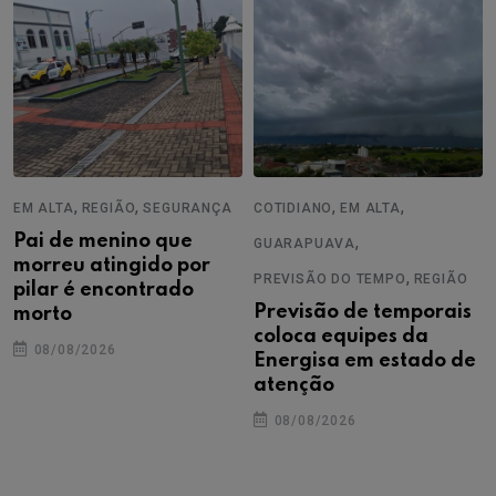
,
,
,
,
EM ALTA
REGIÃO
SEGURANÇA
COTIDIANO
EM ALTA
Pai de menino que
,
GUARAPUAVA
morreu atingido por
,
PREVISÃO DO TEMPO
REGIÃO
pilar é encontrado
Previsão de temporais
morto
coloca equipes da
08/08/2026
Energisa em estado de
atenção
08/08/2026