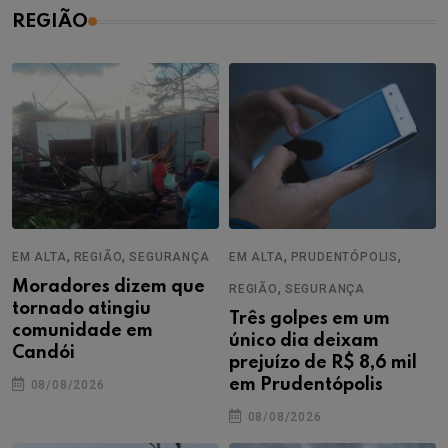
REGIÃO
,
,
,
,
EM ALTA
REGIÃO
SEGURANÇA
EM ALTA
PRUDENTÓPOLIS
Moradores dizem que
,
REGIÃO
SEGURANÇA
tornado atingiu
Três golpes em um
comunidade em
único dia deixam
Candói
prejuízo de R$ 8,6 mil
em Prudentópolis
08/08/2026
08/08/2026