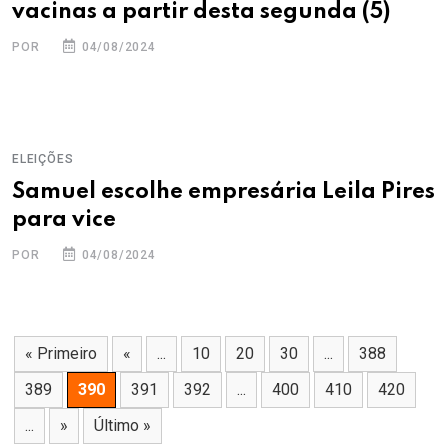
vacinas a partir desta segunda (5)
POR
04/08/2024
ELEIÇÕES
Samuel escolhe empresária Leila Pires
para vice
POR
04/08/2024
« Primeiro
«
...
10
20
30
...
388
389
390
391
392
...
400
410
420
...
»
Último »