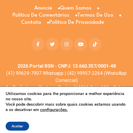
Anuncie
Quem Somos
Política De Comentários
Termos De Uso
Contato
Política De Privacidade
2026
Portal RSN - CNPJ: 13.660.357/0001-48
(41) 99629-7907 Whatsapp | (42) 99957-2264 (WhatsApp
Comercial)
Av. Profa. Laura Pacheco Bastos N:1011 Sala: 112 - Cidade
Utilizamos cookies para lhe proporcionar a melhor experiência
dos Lagos, Guarapuava - PR, 85053-525
no nosso site.
© Todos os direitos reservados
Você pode descobrir mais sobre quais cookies estamos usando
e os desativar em
configurações.
Desenvolvimento web:
Mova Digital
Aceitar