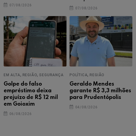
07/08/2026
07/08/2026
,
,
,
EM ALTA
REGIÃO
SEGURANÇA
POLÍTICA
REGIÃO
Golpe do falso
Geraldo Mendes
empréstimo deixa
garante R$ 3,3 milhões
prejuízo de R$ 12 mil
para Prudentópolis
em Goioxim
04/08/2026
06/08/2026