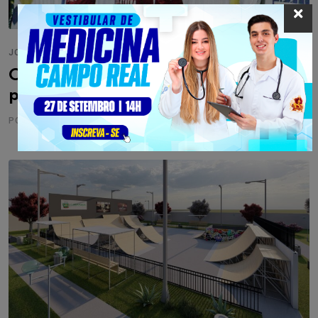
JOGO BOM
CAD e Apucarana empatam no
primeiro jogo das semifinais
POR
ANTUNES
14/11/2021