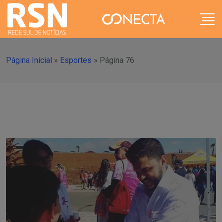
Página Inicial
»
Esportes
»
Página 76