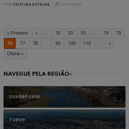
POR
CRISTINA ESTECHE
13/11/2021
« Primeiro
«
...
10
20
30
...
74
75
76
77
78
...
90
100
110
...
»
Último »
NAVEGUE PELA REGIÃO
GUARAPUAVA
TURVO