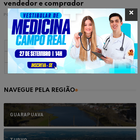
vendedor e comprador
POR
CRISTINA ESTECHE
16/05/2016
« Primeiro
«
...
10
20
30
...
2.652
2.653
2.654
2.655
2.656
...
2.660
2.670
2.680
...
»
Último »
NAVEGUE PELA REGIÃO
GUARAPUAVA