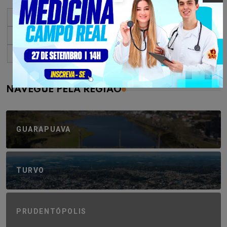
« Primeiro
«
...
10
20
30
...
2.699
2.700
2.701
2.702
2.703
...
2.710
2.720
2.730
...
»
Último »
NAVEGUE PELA REGIÃO
GUARAPUAVA
TURVO
PRUDENTÓPOLIS