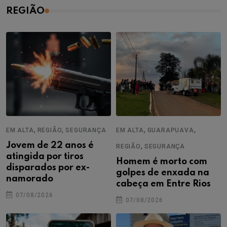
REGIÃO
,
,
,
,
EM ALTA
REGIÃO
SEGURANÇA
EM ALTA
GUARAPUAVA
Jovem de 22 anos é
,
REGIÃO
SEGURANÇA
atingida por tiros
Homem é morto com
disparados por ex-
golpes de enxada na
namorado
cabeça em Entre Rios
07/08/2026
07/08/2026