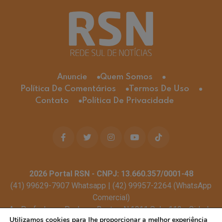
Anuncie
Quem Somos
Política De Comentários
Termos De Uso
Contato
Política De Privacidade
2026
Portal RSN - CNPJ: 13.660.357/0001-48
(41) 99629-7907 Whatsapp | (42) 99957-2264 (WhatsApp
Comercial)
Av. Profa. Laura Pacheco Bastos N:1011 Sala: 112 - Cidade
Utilizamos cookies para lhe proporcionar a melhor experiência
dos Lagos, Guarapuava - PR, 85053-525