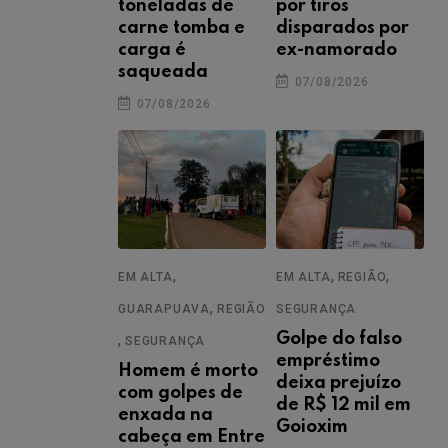
toneladas de
por tiros
carne tomba e
disparados por
carga é
ex-namorado
saqueada
07/08/2026
07/08/2026
,
,
,
EM ALTA
EM ALTA
REGIÃO
,
GUARAPUAVA
REGIÃO
SEGURANÇA
,
Golpe do falso
SEGURANÇA
empréstimo
Homem é morto
deixa prejuízo
com golpes de
de R$ 12 mil em
enxada na
Goioxim
cabeça em Entre