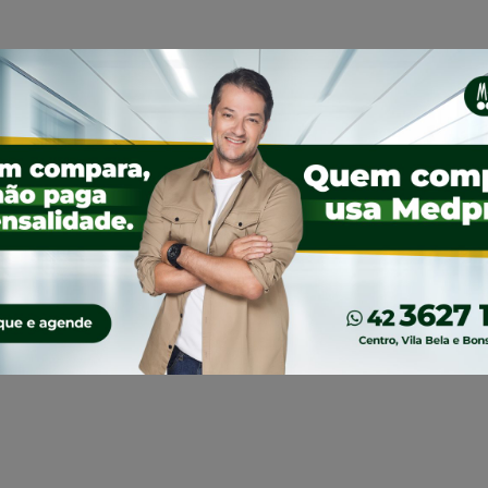
9
420
421
422
...
430
440
450
...
»