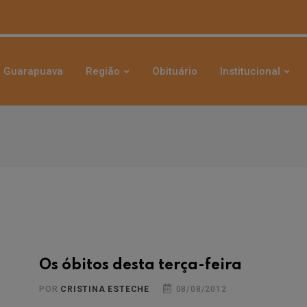
Guarapuava
Região
Obituário
Institucional
Os óbitos desta terça-feira
POR
CRISTINA ESTECHE
08/08/2012