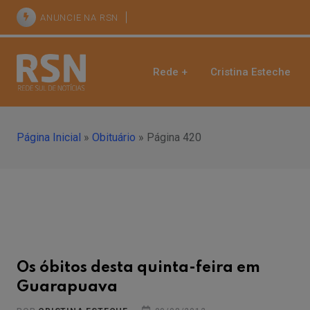
ANUNCIE NA RSN
Rede +
Cristina Esteche
Página Inicial
»
Obituário
»
Página 420
Os óbitos desta quinta-feira em
Guarapuava