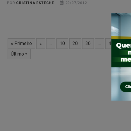
POR
CRISTINA ESTECHE
29/07/2012
« Primeiro
«
...
10
20
30
...
418
41
Último »