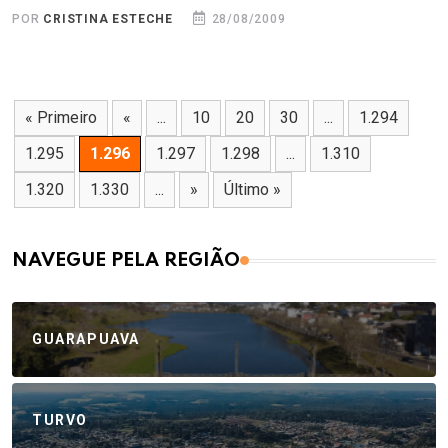
POR
CRISTINA ESTECHE
28/08/2009
« Primeiro
«
...
10
20
30
...
1.294
1.295
1.296
1.297
1.298
...
1.310
1.320
1.330
...
»
Último »
NAVEGUE PELA REGIÃO
GUARAPUAVA
TURVO