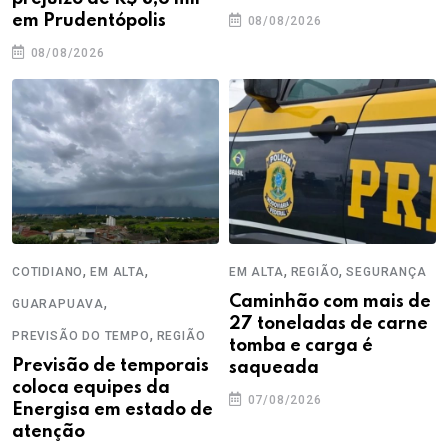
em Prudentópolis
08/08/2026
08/08/2026
,
,
,
,
COTIDIANO
EM ALTA
EM ALTA
REGIÃO
SEGURANÇA
,
Caminhão com mais de
GUARAPUAVA
27 toneladas de carne
,
PREVISÃO DO TEMPO
REGIÃO
tomba e carga é
Previsão de temporais
saqueada
coloca equipes da
07/08/2026
Energisa em estado de
atenção