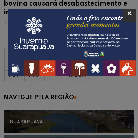
bovina causará desabastecimento e
inflação.
POR
CRISTINA ESTECHE
17/06/2009
« Primeiro
«
...
10
20
30
...
1.307
1.308
1.309
1.310
1.311
...
1.320
1.330
1.340
...
»
Último »
NAVEGUE PELA REGIÃO
GUARAPUAVA