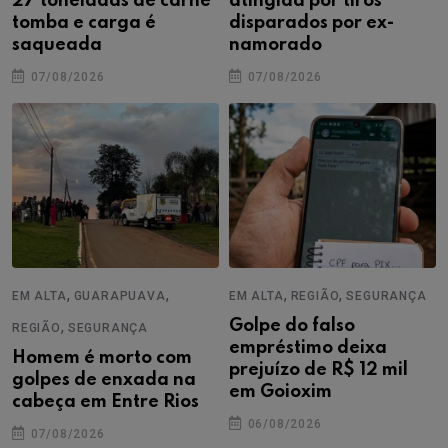
27 toneladas de carne
atingida por tiros
tomba e carga é
disparados por ex-
saqueada
namorado
07/08/2026
07/08/2026
,
,
,
,
EM ALTA
GUARAPUAVA
EM ALTA
REGIÃO
SEGURANÇA
,
Golpe do falso
REGIÃO
SEGURANÇA
empréstimo deixa
Homem é morto com
prejuízo de R$ 12 mil
golpes de enxada na
em Goioxim
cabeça em Entre Rios
06/08/2026
07/08/2026