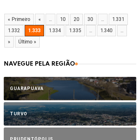
« Primeiro
«
...
10
20
30
...
1.331
1.332
1.333
1.334
1.335
...
1.340
...
»
Último »
NAVEGUE PELA REGIÃO
GUARAPUAVA
TURVO
PRUDENTÓPOLIS