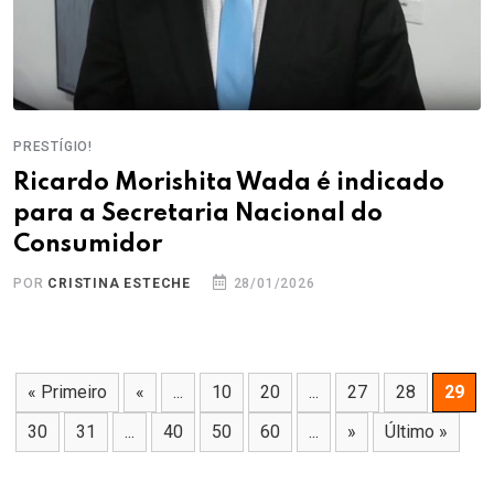
PRESTÍGIO!
Ricardo Morishita Wada é indicado
para a Secretaria Nacional do
Consumidor
POR
CRISTINA ESTECHE
28/01/2026
« Primeiro
«
...
10
20
...
27
28
29
30
31
...
40
50
60
...
»
Último »