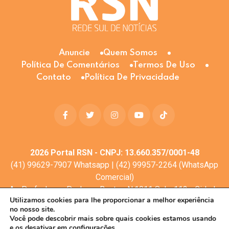
Anuncie
Quem Somos
Política De Comentários
Termos De Uso
Contato
Política De Privacidade
2026
Portal RSN - CNPJ: 13.660.357/0001-48
(41) 99629-7907 Whatsapp | (42) 99957-2264 (WhatsApp
Comercial)
Av. Profa. Laura Pacheco Bastos N:1011 Sala: 112 - Cidade
Utilizamos cookies para lhe proporcionar a melhor experiência
dos Lagos, Guarapuava - PR, 85053-525
no nosso site.
© Todos os direitos reservados
Você pode descobrir mais sobre quais cookies estamos usando
e os desativar em
configurações.