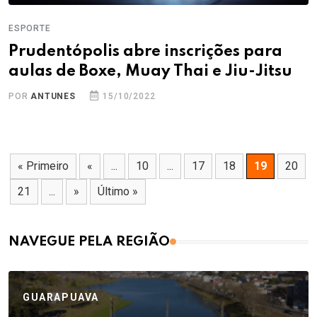
ESPORTE
Prudentópolis abre inscrições para
aulas de Boxe, Muay Thai e Jiu-Jitsu
POR
ANTUNES
15/10/2022
« Primeiro
«
...
10
...
17
18
19
20
21
...
»
Último »
NAVEGUE PELA REGIÃO
GUARAPUAVA