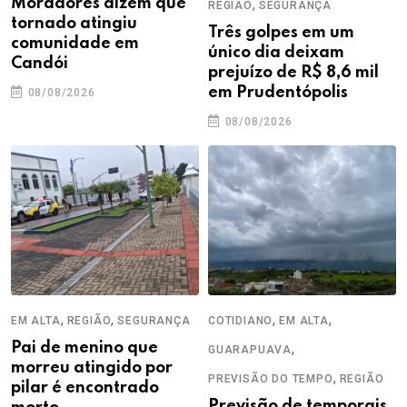
Moradores dizem que
,
REGIÃO
SEGURANÇA
tornado atingiu
Três golpes em um
comunidade em
único dia deixam
Candói
prejuízo de R$ 8,6 mil
em Prudentópolis
08/08/2026
08/08/2026
,
,
,
,
EM ALTA
REGIÃO
SEGURANÇA
COTIDIANO
EM ALTA
Pai de menino que
,
GUARAPUAVA
morreu atingido por
,
PREVISÃO DO TEMPO
REGIÃO
pilar é encontrado
Previsão de temporais