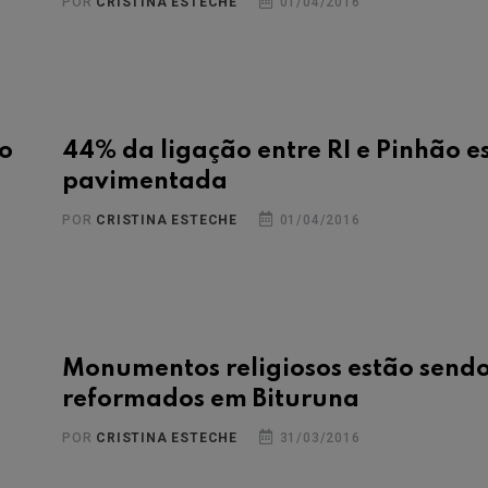
POR
CRISTINA ESTECHE
01/04/2016
do
44% da ligação entre RI e Pinhão e
pavimentada
POR
CRISTINA ESTECHE
01/04/2016
Monumentos religiosos estão send
reformados em Bituruna
POR
CRISTINA ESTECHE
31/03/2016