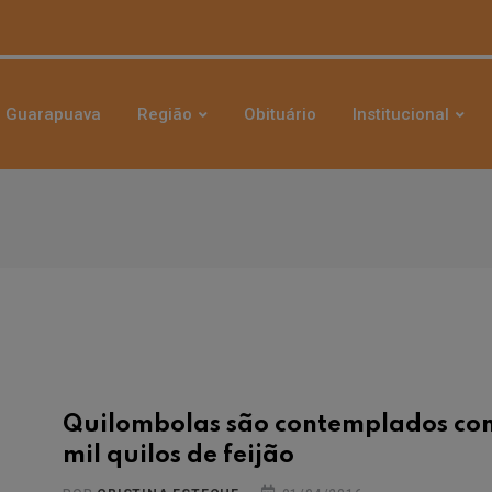
Guarapuava
Região
Obituário
Institucional
Quilombolas são contemplados co
mil quilos de feijão