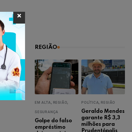
REGIÃO
0
...
,
,
,
EM ALTA
REGIÃO
POLÍTICA
REGIÃO
Geraldo Mendes
SEGURANÇA
garante R$ 3,3
Golpe do falso
milhões para
empréstimo
Prudentópolis