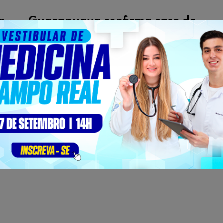
r
Guarapuava confirma caso de
chikungunya
POR
CRISTINA ESTECHE
30/03/2016
.041
1.042
1.043
1.044
...
1.050
1.060
1.07