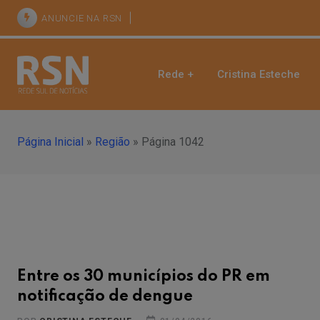
ANUNCIE NA RSN
Rede +
Cristina Esteche
Página Inicial
»
Região
»
Página 1042
Entre os 30 municípios do PR em
notificação de dengue