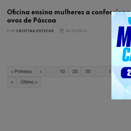
Oficina ensina mulheres a confecciona
ovos de Páscoa
POR
CRISTINA ESTECHE
30/03/2016
« Primeiro
«
...
10
20
30
...
1.040
1
»
Último »