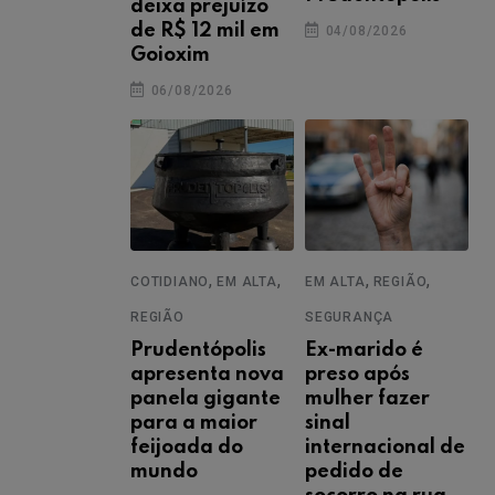
deixa prejuízo
de R$ 12 mil em
04/08/2026
Goioxim
06/08/2026
,
,
,
,
COTIDIANO
EM ALTA
EM ALTA
REGIÃO
REGIÃO
SEGURANÇA
Prudentópolis
Ex-marido é
apresenta nova
preso após
panela gigante
mulher fazer
para a maior
sinal
feijoada do
internacional de
mundo
pedido de