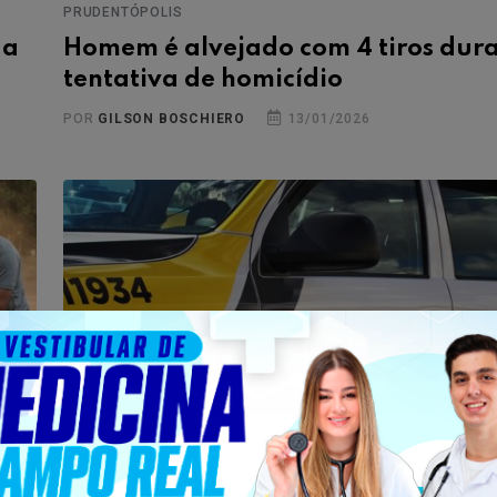
PRUDENTÓPOLIS
da
Homem é alvejado com 4 tiros dur
tentativa de homicídio
POR
GILSON BOSCHIERO
13/01/2026