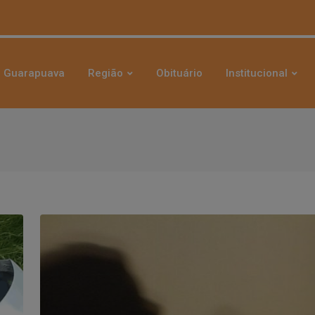
Guarapuava
Região
Obituário
Institucional