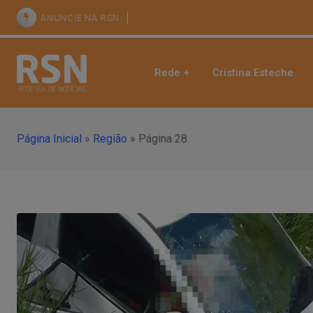
ANUNCIE NA RSN
Rede +
Cristina Esteche
Página Inicial
»
Região
»
Página 28