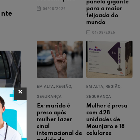
panela gigante
para a maior
04/08/2026
ante
feijoada do
mundo
04/08/2026
,
,
,
,
EM ALTA
REGIÃO
EM ALTA
REGIÃO
SEGURANÇA
SEGURANÇA
Ex-marido é
Mulher é presa
preso após
com 428
mulher fazer
unidades de
sinal
Mounjaro e 18
internacional de
celulares