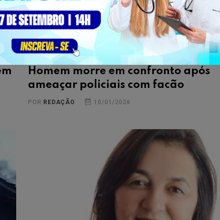
PINHÃO
 em
Homem morre em confronto após
ameaçar policiais com facão
POR
REDAÇÃO
10/01/2026