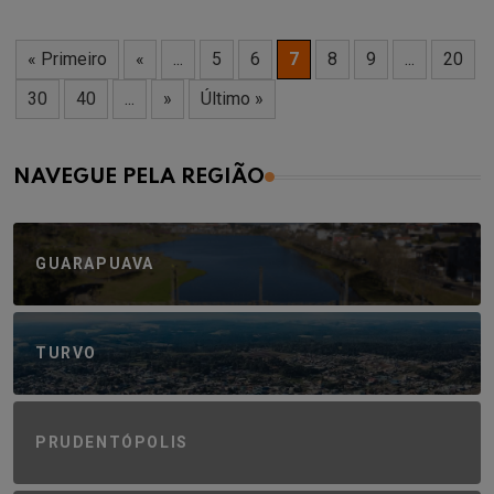
« Primeiro
«
...
5
6
7
8
9
...
20
30
40
...
»
Último »
NAVEGUE PELA REGIÃO
GUARAPUAVA
TURVO
PRUDENTÓPOLIS