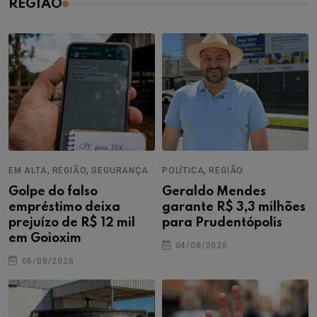
REGIÃO
,
,
,
EM ALTA
REGIÃO
SEGURANÇA
POLÍTICA
REGIÃO
Golpe do falso
Geraldo Mendes
empréstimo deixa
garante R$ 3,3 milhões
prejuízo de R$ 12 mil
para Prudentópolis
em Goioxim
04/08/2026
06/08/2026