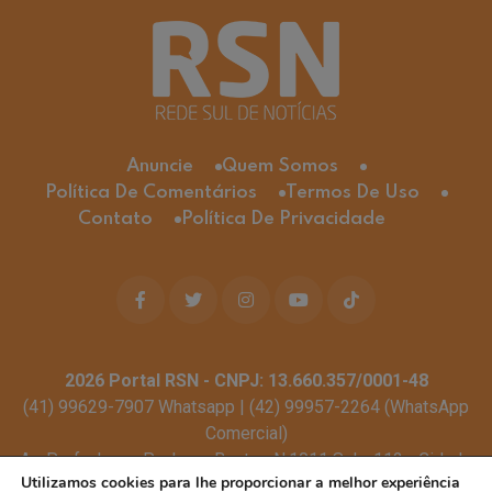
Anuncie
Quem Somos
Política De Comentários
Termos De Uso
Contato
Política De Privacidade
2026
Portal RSN - CNPJ: 13.660.357/0001-48
(41) 99629-7907 Whatsapp | (42) 99957-2264 (WhatsApp
Comercial)
Av. Profa. Laura Pacheco Bastos N:1011 Sala: 112 - Cidade
Utilizamos cookies para lhe proporcionar a melhor experiência
dos Lagos, Guarapuava - PR, 85053-525