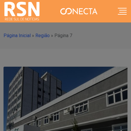
Página Inicial
»
Região
»
Página 7