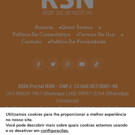
Anuncie
Quem Somos
Política De Comentários
Termos De Uso
Contato
Política De Privacidade
2026
Portal RSN - CNPJ: 13.660.357/0001-48
(41) 99629-7907 Whatsapp | (42) 99957-2264 (WhatsApp
Comercial)
Av. Profa. Laura Pacheco Bastos N:1011 Sala: 112 - Cidade
Utilizamos cookies para lhe proporcionar a melhor experiência
dos Lagos, Guarapuava - PR, 85053-525
no nosso site.
© Todos os direitos reservados
Você pode descobrir mais sobre quais cookies estamos usando
e os desativar em
configurações.