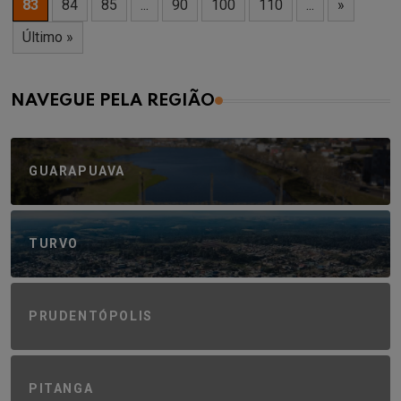
83
84
85
...
90
100
110
...
»
Último »
NAVEGUE PELA REGIÃO
GUARAPUAVA
TURVO
PRUDENTÓPOLIS
PITANGA