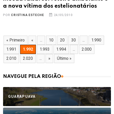
a nova vítima dos estelionatários
POR
CRISTINA ESTECHE
24/05/2010
« Primeiro
«
...
10
20
30
...
1.990
1.991
1.992
1.993
1.994
...
2.000
2.010
2.020
...
»
Último »
NAVEGUE PELA REGIÃO
GUARAPUAVA