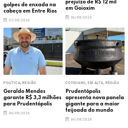
prejuízo de R$ 12 mil
golpes de enxada na
em Goioxim
cabeça em Entre Rios
06/08/2026
07/08/2026
,
,
,
POLÍTICA
REGIÃO
COTIDIANO
EM ALTA
REGIÃO
Geraldo Mendes
Prudentópolis
garante R$ 3,3 milhões
apresenta nova panela
para Prudentópolis
gigante para a maior
feijoada do mundo
04/08/2026
04/08/2026