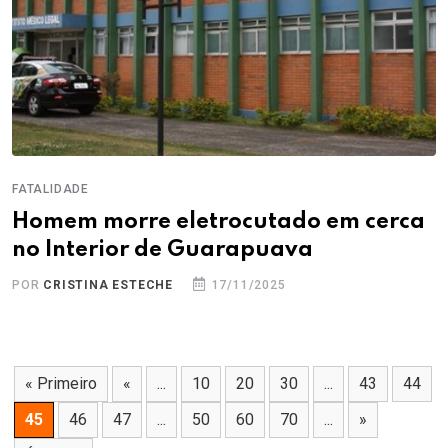
FATALIDADE
Homem morre eletrocutado em cerca
no Interior de Guarapuava
POR
CRISTINA ESTECHE
17/11/2025
« Primeiro
«
...
10
20
30
...
43
44
45
46
47
...
50
60
70
...
»