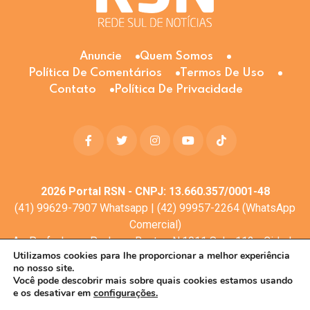
Anuncie
Quem Somos
Política De Comentários
Termos De Uso
Contato
Política De Privacidade
2026
Portal RSN - CNPJ: 13.660.357/0001-48
(41) 99629-7907 Whatsapp | (42) 99957-2264 (WhatsApp
Comercial)
Av. Profa. Laura Pacheco Bastos N:1011 Sala: 112 - Cidade
Utilizamos cookies para lhe proporcionar a melhor experiência
dos Lagos, Guarapuava - PR, 85053-525
no nosso site.
© Todos os direitos reservados
Você pode descobrir mais sobre quais cookies estamos usando
e os desativar em
configurações.
Desenvolvimento web:
Mova Digital