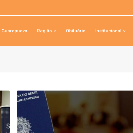
Guarapuava
Região
Obituário
Institucional