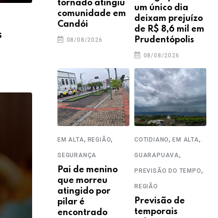
tornado atingiu
um único dia
comunidade em
deixam prejuízo
Candói
de R$ 8,6 mil em
s
Prudentópolis
08/08/2026
08/08/2026
,
,
,
,
EM ALTA
REGIÃO
COTIDIANO
EM ALTA
,
SEGURANÇA
GUARAPUAVA
Pai de menino
,
PREVISÃO DO TEMPO
que morreu
REGIÃO
atingido por
Previsão de
pilar é
temporais
encontrado