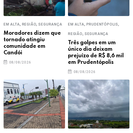
,
,
,
,
EM ALTA
REGIÃO
SEGURANÇA
EM ALTA
PRUDENTÓPOLIS
Moradores dizem que
,
REGIÃO
SEGURANÇA
tornado atingiu
Três golpes em um
comunidade em
único dia deixam
Candói
prejuízo de R$ 8,6 mil
em Prudentópolis
08/08/2026
08/08/2026