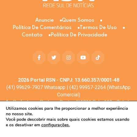
Anuncie
Quem Somos
Política De Comentários
Termos De Uso
Contato
Política De Privacidade
2026
Portal RSN - CNPJ: 13.660.357/0001-48
(41) 99629-7907 Whatsapp | (42) 99957-2264 (WhatsApp
Comercial)
Av. Profa. Laura Pacheco Bastos N:1011 Sala: 112 - Cidade
Utilizamos cookies para lhe proporcionar a melhor experiência
dos Lagos, Guarapuava - PR, 85053-525
no nosso site.
© Todos os direitos reservados
Você pode descobrir mais sobre quais cookies estamos usando
e os desativar em
configurações.
Desenvolvimento web:
Mova Digital