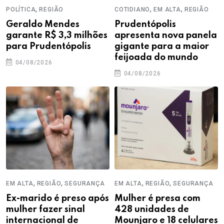
,
,
,
POLÍTICA
REGIÃO
COTIDIANO
EM ALTA
REGIÃO
Geraldo Mendes
Prudentópolis
garante R$ 3,3 milhões
apresenta nova panela
para Prudentópolis
gigante para a maior
feijoada do mundo
04/08/2026
04/08/2026
,
,
,
,
EM ALTA
REGIÃO
SEGURANÇA
EM ALTA
REGIÃO
SEGURANÇA
Ex-marido é preso após
Mulher é presa com
mulher fazer sinal
428 unidades de
internacional de
Mounjaro e 18 celulares