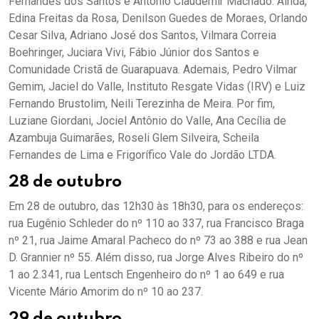
Fernandes dos Santos e Antônio Claudemir Machado. Ainda,
Edina Freitas da Rosa, Denilson Guedes de Moraes, Orlando
Cesar Silva, Adriano José dos Santos, Vilmara Correia
Boehringer, Juciara Vivi, Fábio Júnior dos Santos e
Comunidade Cristã de Guarapuava. Ademais, Pedro Vilmar
Gemim, Jaciel do Valle, Instituto Resgate Vidas (IRV) e Luiz
Fernando Brustolim, Neili Terezinha de Meira. Por fim,
Luziane Giordani, Jociel Antônio do Valle, Ana Cecília de
Azambuja Guimarães, Roseli Glem Silveira, Scheila
Fernandes de Lima e Frigorífico Vale do Jordão LTDA.
28 de outubro
Em 28 de outubro, das 12h30 às 18h30, para os endereços:
rua Eugênio Schleder do nº 110 ao 337, rua Francisco Braga
nº 21, rua Jaime Amaral Pacheco do nº 73 ao 388 e rua Jean
D. Grannier nº 55. Além disso, rua Jorge Alves Ribeiro do nº
1 ao 2.341, rua Lentsch Engenheiro do nº 1 ao 649 e rua
Vicente Mário Amorim do nº 10 ao 237.