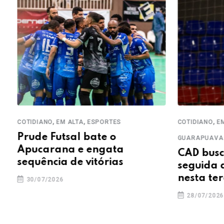
,
,
,
COTIDIANO
EM ALTA
ESPORTES
COTIDIANO
EM 
Prude Futsal bate o
GUARAPUAVA
Apucarana e engata
CAD busca 
sequência de vitórias
seguida d
nesta terç
30/07/2026
28/07/2026