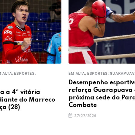
,
,
,
,
ALTA
ESPORTES
EM ALTA
ESPORTES
GUARAPUAVA
Desempenho esportiv
reforça Guarapuava 
a 4ª vitória
próxima sede do Para
iante do Marreco
Combate
a (28)
27/07/2026