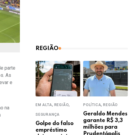
REGIÃO
e parte
s. As
evar e
,
,
,
EM ALTA
REGIÃO
POLÍTICA
REGIÃO
mo na
Geraldo Mendes
s
SEGURANÇA
garante R$ 3,3
Golpe do falso
milhões para
empréstimo
Prudentópolis