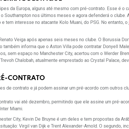
quipes da Europa, alguns até mesmo com pré-contrato. Esse é o 
m o Southampton nos últimos meses e agora defenderá o clube. 
e tem interesse no atacante Kolo Muani, do PSG. No entanto, o
r Renato Veiga após apenas seis meses no clube. O Borussia Do
lo também informa que o Aston Villa pode contratar Donyell Male
 anos, sem espaço no Manchester City, acertou com o Werder Bre
e Trevoh Chalobah, atualmente emprestado ao Crystal Palace, dev
RÉ-CONTRATO
es de contrato e já podem assinar um pré-acordo com outros cl
ontrato vai até dezembro, permitindo que ele assine um pré-ac
Inter Miami.
chester City, Kevin De Bruyne é um deles e tem propostas da Ará
ituação: Virgil van Dijk e Trent Alexander-Arnold. O segundo, inc