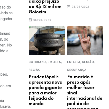
deixa prejuízo
de R$ 12 mil em
caso do
04/08/2026
Goioxim
Ainda na
 jogador
06/08/2026
rtmund
n, do
men. No
ido a
,
,
,
,
COTIDIANO
EM ALTA
EM ALTA
REGIÃO
REGIÃO
SEGURANÇA
ubes,
Prudentópolis
Ex-marido é
apresenta nova
preso após
ordo em
panela gigante
mulher fazer
para a maior
sinal
feijoada do
internacional de
bia
mundo
pedido de
lusive,