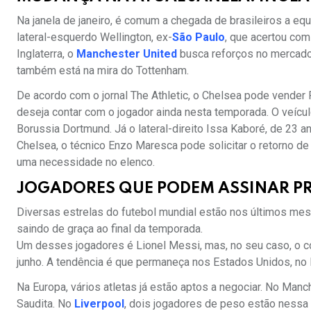
Na janela de janeiro, é comum a chegada de brasileiros a e
lateral-esquerdo Wellington, ex-
São Paulo
, que acertou co
Inglaterra, o
Manchester United
busca reforços no mercado 
também está na mira do Tottenham.
De acordo com o jornal The Athletic, o Chelsea pode vende
deseja contar com o jogador ainda nesta temporada. O veícu
Borussia Dortmund. Já o lateral-direito Issa Kaboré, de 23
Chelsea, o técnico Enzo Maresca pode solicitar o retorno d
uma necessidade no elenco.
JOGADORES QUE PODEM ASSINAR P
Diversas estrelas do futebol mundial estão nos últimos mes
saindo de graça ao final da temporada.
Um desses jogadores é Lionel Messi, mas, no seu caso, o c
junho. A tendência é que permaneça nos Estados Unidos, no 
Na Europa, vários atletas já estão aptos a negociar. No Man
Saudita. No
Liverpool
, dois jogadores de peso estão nessa s