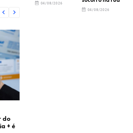
socorro na rua
04/08/2026
04/08/2026
,
,
,
COTIDIANO
ECONOMIA
GERAL
GUARAPUAVA
EDUC
 do
Prazo para pagar IPTU com
SEGU
 + é
desconto termina nesta
PRF