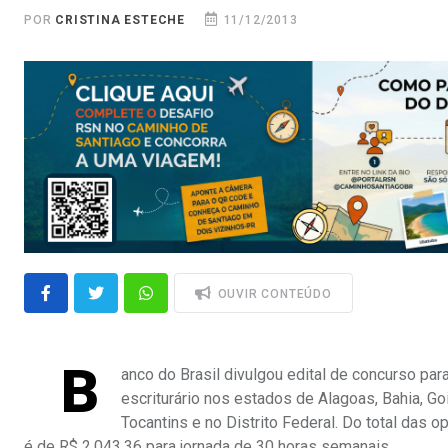
POR
CRISTINA ESTECHE
11/12/2013
OUVIR CONTEÚDO
B
anco do Brasil divulgou edital de concurso pa
escriturário nos estados de Alagoas, Bahia, Go
Tocantins e no Distrito Federal. Do total das 
é de R$ 2.043,36 para jornada de 30 horas semanais.