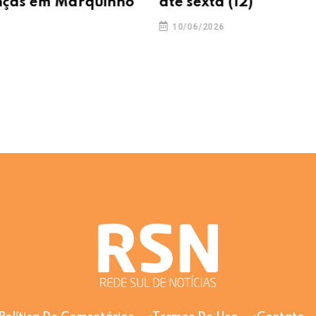
ças em Marquinho
até sexta (12)
10/06/2026