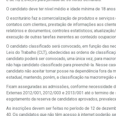
O candidato deve ter nível médio e idade mínima de 18 anos 
O escriturário faz a comercialização de produtos e serviços
contatos com clientes, prestação de informações aos client
relatórios e documentos; controles estatísticos; atualizaç
execução de outras tarefas inerentes ao conteúdo ocupacion
O candidato classificado será convocado, em função das nec
Leis do Trabalho (CLT), obedecidas as ordens de classificaç
candidato poderá ser convocado, uma única vez, para macror
não haja candidato classificado para preenchê-la. Nesse caso
candidato não aceitar tomar posse na dependência fora da m
estadual, mantendo, porém, a classificação na macrorregião
Ficam asseguradas as admissões, conforme necessidade de
Externas 2012/001, 2012/003 e 2013/001 até o termino de 
esgotamento da reserva de candidatos aprovados, prevalece
As inscrições devem ser feitas no período de 12 de dezembr
40. Os candidatos que não têm acesso à internet poderão se 