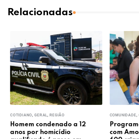
Relacionadas
,
,
,
COTIDIANO
GERAL
REGIÃO
COMUNIDADE
C
Homem condenado a 12
Programa 
anos por homicídio
com Amor’