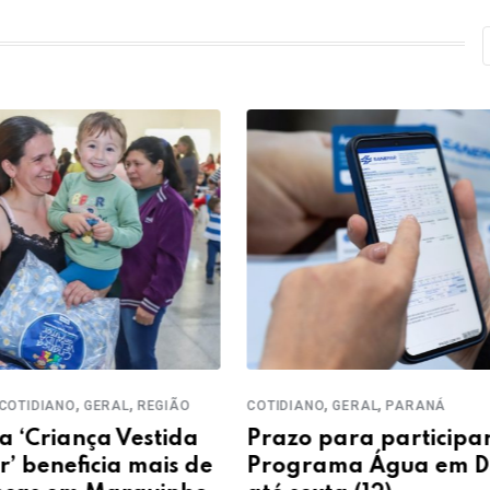
,
,
,
,
OTIDIANO
GERAL
REGIÃO
COTIDIANO
GERAL
PARANÁ
‘Criança Vestida
Prazo para participar
 beneficia mais de
Programa Água em Dia