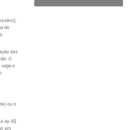
ssário),
ia de
s;
dação das
ião. O
a vaga e
o
te) ou o
 é de R$
al, em