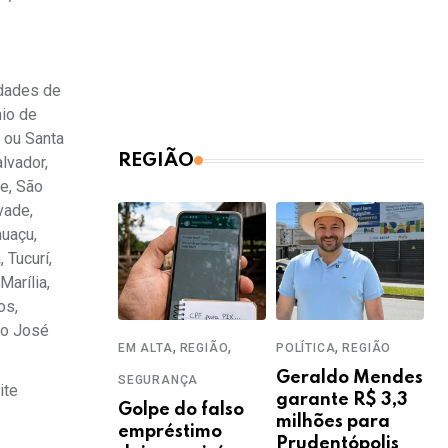
idades de
nio de
a ou Santa
REGIÃO
lvador,
de, São
vade,
huaçu,
 Tucurí,
Marília,
os,
ão José
,
,
,
EM ALTA
REGIÃO
POLÍTICA
REGIÃO
Geraldo Mendes
SEGURANÇA
ite
garante R$ 3,3
Golpe do falso
milhões para
empréstimo
Prudentópolis