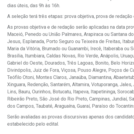
dias úteis, das 9h às 16h.
A seleção terá três etapas: prova objetiva, prova de redaçã
As provas objetiva e de redação serão aplicadas na data pro
Maceió, Penedo ou União Palmares, Arapiraca ou Santana do 
Jesus, Esplanada, Porto Seguro ou Teixeira de Freitas, Itabu
Maria da Vitória, Brumado ou Guanambi, Irecê, Itaberaba ou 
Brasília, Itumbiara, Caldas Novas, Rio Verde, Anápolis, Uru
Gabriel do Oeste, Dourados, Três Lagoas, Bonito, Belo Hori
Divinópolis, Juiz de Fora, Viçosa, Pouso Alegre, Poços de C
Teófilo Otoni, Montes Claros, Janaúba, Diamantina, Abaetet
Xinguara, Redenção, Santarém, Altamira, Votuporanga, Jales, 
Lins, Bauru, Ourinhos, Botucatu, Itapeva, Itapetininga, Soroca
Ribeirão Preto, São José do Rio Preto, Campinas, Jundiaí, 
dos Campos, Taubaté, Araguaína, Guaraí, Paraíso do Tocantins
Serão avaliadas as provas discursivas apenas dos candidatos
estabelecido pelo edital.