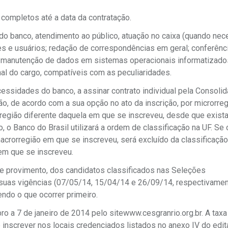
completos até a data da contratação.
 do banco, atendimento ao público, atuação no caixa (quando nece
es e usuários; redação de correspondências em geral; conferênc
ão/manutenção de dados em sistemas operacionais informatizado
al do cargo, compatíveis com as peculiaridades.
essidades do banco, a assinar contrato individual pela Consoli
ão, de acordo com a sua opção no ato da inscrição, por microrreg
região diferente daquela em que se inscreveu, desde que exist
, o Banco do Brasil utilizará a ordem de classificação na UF. Se 
acrorregião em que se inscreveu, será excluído da classificação
 em que se inscreveu.
 provimento, dos candidatos classificados nas Seleções
suas vigências (07/05/14, 15/04/14 e 26/09/14, respectivamen
ndo o que ocorrer primeiro.
o a 7 de janeiro de 2014 pelo sitewww.cesgranrio.org.br. A taxa
inscrever nos locais credenciados listados no anexo IV do edit