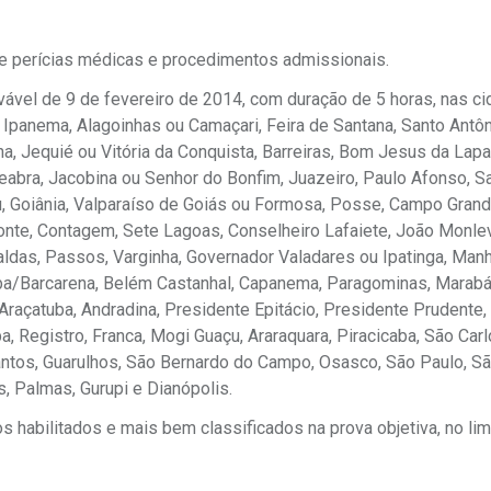
o e perícias médicas e procedimentos admissionais.
vável de 9 de fevereiro de 2014, com duração de 5 horas, nas c
Ipanema, Alagoinhas ou Camaçari, Feira de Santana, Santo Antô
na, Jequié ou Vitória da Conquista, Barreiras, Bom Jesus da Lap
Seabra, Jacobina ou Senhor do Bonfim, Juazeiro, Paulo Afonso, Sa
açu, Goiânia, Valparaíso de Goiás ou Formosa, Posse, Campo Gran
zonte, Contagem, Sete Lagoas, Conselheiro Lafaiete, João Monle
aldas, Passos, Varginha, Governador Valadares ou Ipatinga, Man
uba/Barcarena, Belém Castanhal, Capanema, Paragominas, Marabá,
Araçatuba, Andradina, Presidente Epitácio, Presidente Prudente, 
ba, Registro, Franca, Mogi Guaçu, Araraquara, Piracicaba, São Carl
Santos, Guarulhos, São Bernardo do Campo, Osasco, São Paulo, S
, Palmas, Gurupi e Dianópolis.
 habilitados e mais bem classificados na prova objetiva, no lim