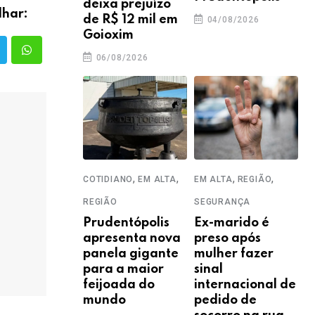
deixa prejuízo
lhar:
de R$ 12 mil em
04/08/2026
Goioxim
06/08/2026
,
,
,
,
COTIDIANO
EM ALTA
EM ALTA
REGIÃO
REGIÃO
SEGURANÇA
Prudentópolis
Ex-marido é
apresenta nova
preso após
panela gigante
mulher fazer
para a maior
sinal
feijoada do
internacional de
mundo
pedido de