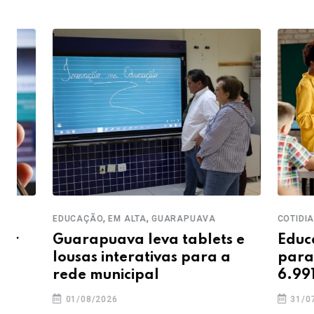
,
,
,
EDUCAÇÃO
EM ALTA
GUARAPUAVA
COTIDIANO
ED
Guarapuava leva tablets e
Educação 
lousas interativas para a
para PSS 
rede municipal
6.991,10
01/08/2026
31/07/2026