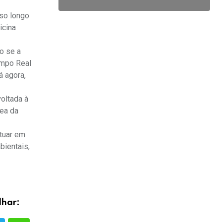
sso longo
icina
o se a
ampo Real
 agora,
oltada à
rea da
tuar em
bientais,
lhar: