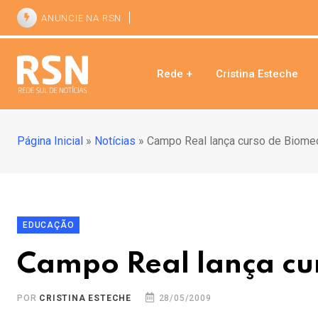
ANUNCIE NA RSN
Rede +
Cristina Esteche
Página Inicial
»
Notícias
»
Campo Real lança curso de Biome
EDUCAÇÃO
Campo Real lança cu
POR
CRISTINA ESTECHE
28/05/2009