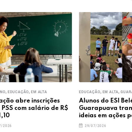
,
,
,
UCAÇÃO
EM ALTA
EDUCAÇÃO
EM ALTA
GUARAPUAV
abre inscrições
Alunos do ESI Belém d
com salário de R$
Guarapuava transfo
ideias em ações pelo f
29/07/2026