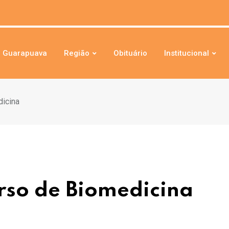
Guarapuava
Região
Obituário
Institucional
dicina
rso de Biomedicina