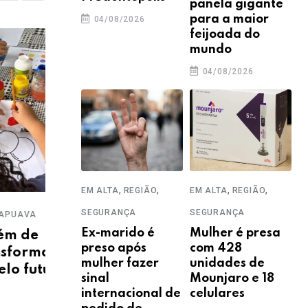
panela gigante
para a maior
04/08/2026
feijoada do
mundo
04/08/2026
COTI
Pré
,
,
,
,
EM ALTA
REGIÃO
EM ALTA
REGIÃO
dev
,
,
SEGURANÇA
SEGURANÇA
A
EDUCAÇÃO
EM ALTA
GUARAPUAVA
est
Ex-marido é
Mulher é presa
e
Inscrições para a Olimpíada
22
preso após
com 428
rmam
Nacional de Eficiência
mulher fazer
unidades de
uturo
Energética vão até 15 de
sinal
Mounjaro e 18
setembro
internacional de
celulares