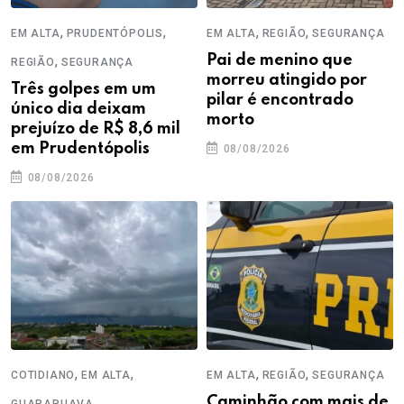
,
,
,
,
EM ALTA
PRUDENTÓPOLIS
EM ALTA
REGIÃO
SEGURANÇA
,
Pai de menino que
REGIÃO
SEGURANÇA
morreu atingido por
Três golpes em um
pilar é encontrado
único dia deixam
morto
prejuízo de R$ 8,6 mil
em Prudentópolis
08/08/2026
08/08/2026
,
,
,
,
COTIDIANO
EM ALTA
EM ALTA
REGIÃO
SEGURANÇA
,
Caminhão com mais de