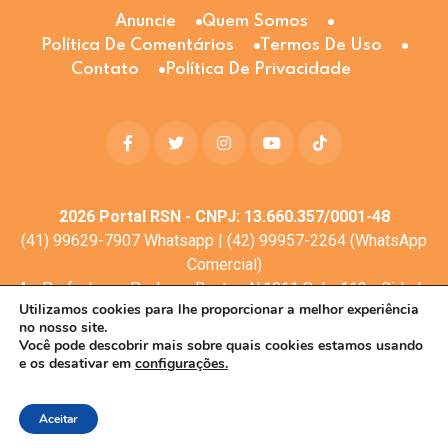
Anuncie
Quem Somos
Política De Comentários
Termos De Uso
Contato
Política De Privacidade
2026
Portal RSN - CNPJ: 13.660.357/0001-48
(41) 99629-7907 Whatsapp | (42) 99957-2264 (WhatsApp
Comercial)
Av. Profa. Laura Pacheco Bastos N:1011 Sala: 112 - Cidade
Utilizamos cookies para lhe proporcionar a melhor experiência
dos Lagos, Guarapuava - PR, 85053-525
no nosso site.
© Todos os direitos reservados
Você pode descobrir mais sobre quais cookies estamos usando
e os desativar em
configurações.
Desenvolvimento web:
Mova Digital
Aceitar