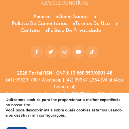
Anuncie
Quem Somos
Política De Comentários
Termos De Uso
Contato
Política De Privacidade
2026
Portal RSN - CNPJ: 13.660.357/0001-48
(41) 99629-7907 Whatsapp | (42) 99957-2264 (WhatsApp
Comercial)
Av. Profa. Laura Pacheco Bastos N:1011 Sala: 112 - Cidade
Utilizamos cookies para lhe proporcionar a melhor experiência
dos Lagos, Guarapuava - PR, 85053-525
no nosso site.
© Todos os direitos reservados
Você pode descobrir mais sobre quais cookies estamos usando
e os desativar em
configurações.
Desenvolvimento web:
Mova Digital