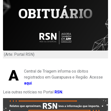
(Arte: Portal RSN)
A
Central de Triagem informa os óbitos
registrados em Guarapuava e Região. Acesse
aqui
.
Leia outras notícias no Portal
RSN
.