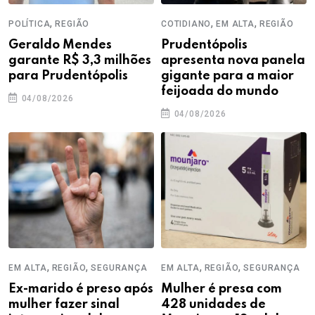
,
,
,
POLÍTICA
REGIÃO
COTIDIANO
EM ALTA
REGIÃO
Geraldo Mendes
Prudentópolis
garante R$ 3,3 milhões
apresenta nova panela
para Prudentópolis
gigante para a maior
feijoada do mundo
04/08/2026
04/08/2026
,
,
,
,
EM ALTA
REGIÃO
SEGURANÇA
EM ALTA
REGIÃO
SEGURANÇA
Ex-marido é preso após
Mulher é presa com
mulher fazer sinal
428 unidades de