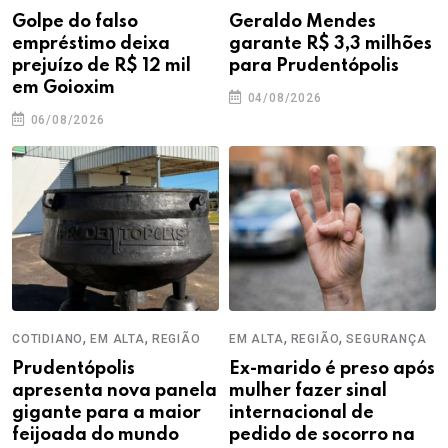
Golpe do falso
Geraldo Mendes
empréstimo deixa
garante R$ 3,3 milhões
prejuízo de R$ 12 mil
para Prudentópolis
em Goioxim
04/08/2026
06/08/2026
,
,
,
,
COTIDIANO
EM ALTA
REGIÃO
EM ALTA
REGIÃO
SEGURANÇA
Prudentópolis
Ex-marido é preso após
apresenta nova panela
mulher fazer sinal
gigante para a maior
internacional de
feijoada do mundo
pedido de socorro na