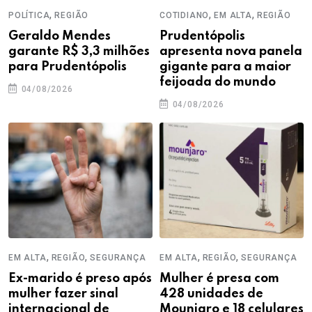
,
,
,
POLÍTICA
REGIÃO
COTIDIANO
EM ALTA
REGIÃO
Geraldo Mendes
Prudentópolis
garante R$ 3,3 milhões
apresenta nova panela
para Prudentópolis
gigante para a maior
feijoada do mundo
04/08/2026
04/08/2026
,
,
,
,
EM ALTA
REGIÃO
SEGURANÇA
EM ALTA
REGIÃO
SEGURANÇA
Ex-marido é preso após
Mulher é presa com
mulher fazer sinal
428 unidades de
internacional de
Mounjaro e 18 celulares