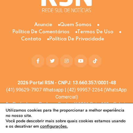
Anuncie
Quem Somos
Política De Comentários
Termos De Uso
Contato
Política De Privacidade
2026
Portal RSN - CNPJ: 13.660.357/0001-48
(41) 99629-7907 Whatsapp | (42) 99957-2264 (WhatsApp
Comercial)
Av. Profa. Laura Pacheco Bastos N:1011 Sala: 112 - Cidade
Utilizamos cookies para lhe proporcionar a melhor experiência
dos Lagos, Guarapuava - PR, 85053-525
no nosso site.
© Todos os direitos reservados
Você pode descobrir mais sobre quais cookies estamos usando
e os desativar em
configurações.
Desenvolvimento web:
Mova Digital