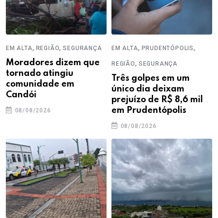
,
,
,
,
EM ALTA
REGIÃO
SEGURANÇA
EM ALTA
PRUDENTÓPOLIS
Moradores dizem que
,
REGIÃO
SEGURANÇA
tornado atingiu
Três golpes em um
comunidade em
único dia deixam
Candói
prejuízo de R$ 8,6 mil
em Prudentópolis
08/08/2026
08/08/2026