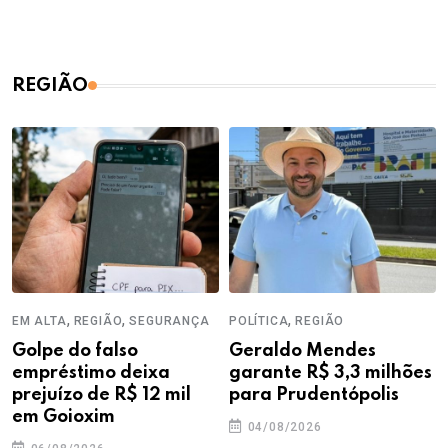
REGIÃO
,
,
,
EM ALTA
REGIÃO
SEGURANÇA
POLÍTICA
REGIÃO
Golpe do falso
Geraldo Mendes
empréstimo deixa
garante R$ 3,3 milhões
prejuízo de R$ 12 mil
para Prudentópolis
em Goioxim
04/08/2026