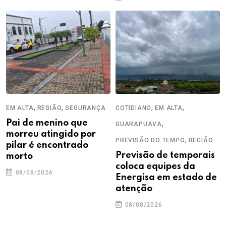
,
,
,
,
EM ALTA
REGIÃO
SEGURANÇA
COTIDIANO
EM ALTA
Pai de menino que
,
GUARAPUAVA
morreu atingido por
,
PREVISÃO DO TEMPO
REGIÃO
pilar é encontrado
Previsão de temporais
morto
coloca equipes da
08/08/2026
Energisa em estado de
atenção
08/08/2026