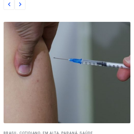
,
,
,
,
BRASIL
COTIDIANO
EM ALTA
PARANÁ
SAÚDE