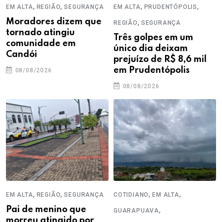
,
,
,
,
EM ALTA
REGIÃO
SEGURANÇA
EM ALTA
PRUDENTÓPOLIS
Moradores dizem que
,
REGIÃO
SEGURANÇA
tornado atingiu
Três golpes em um
comunidade em
único dia deixam
Candói
prejuízo de R$ 8,6 mil
em Prudentópolis
08/08/2026
08/08/2026
,
,
,
,
EM ALTA
REGIÃO
SEGURANÇA
COTIDIANO
EM ALTA
Pai de menino que
,
GUARAPUAVA
morreu atingido por