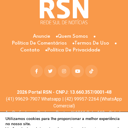
Anuncie
Quem Somos
Política De Comentários
Termos De Uso
Contato
Política De Privacidade
2026
Portal RSN - CNPJ: 13.660.357/0001-48
(41) 99629-7907 Whatsapp | (42) 99957-2264 (WhatsApp
Comercial)
Av. Profa. Laura Pacheco Bastos N:1011 Sala: 112 - Cidade
Utilizamos cookies para lhe proporcionar a melhor experiência
dos Lagos, Guarapuava - PR, 85053-525
no nosso site.
© Todos os direitos reservados