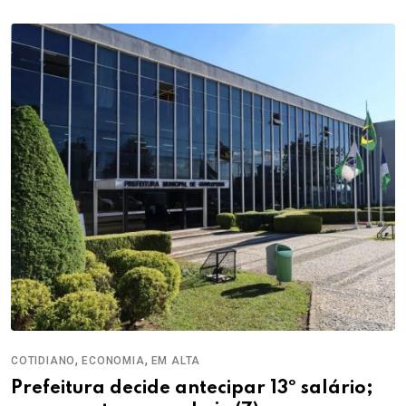
,
,
COTIDIANO
ECONOMIA
EM ALTA
Prefeitura decide antecipar 13º salário;