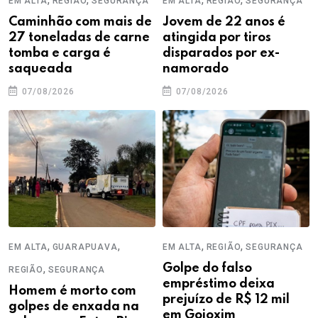
EM ALTA
REGIÃO
SEGURANÇA
EM ALTA
REGIÃO
SEGURANÇA
Caminhão com mais de
Jovem de 22 anos é
27 toneladas de carne
atingida por tiros
tomba e carga é
disparados por ex-
saqueada
namorado
07/08/2026
07/08/2026
,
,
,
,
EM ALTA
GUARAPUAVA
EM ALTA
REGIÃO
SEGURANÇA
,
Golpe do falso
REGIÃO
SEGURANÇA
empréstimo deixa
Homem é morto com
prejuízo de R$ 12 mil
golpes de enxada na
em Goioxim