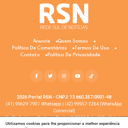
Anuncie
Quem Somos
Política De Comentários
Termos De Uso
Contato
Política De Privacidade
2026
Portal RSN - CNPJ: 13.660.357/0001-48
(41) 99629-7907 Whatsapp | (42) 99957-2264 (WhatsApp
Comercial)
Av. Profa. Laura Pacheco Bastos N:1011 Sala: 112 - Cidade
Utilizamos cookies para lhe proporcionar a melhor experiência
dos Lagos, Guarapuava - PR, 85053-525