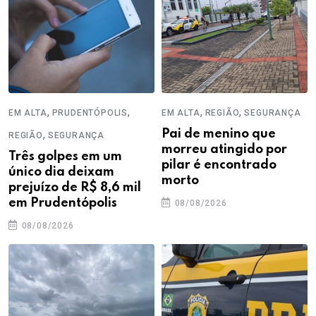
,
,
,
,
EM ALTA
PRUDENTÓPOLIS
EM ALTA
REGIÃO
SEGURANÇA
,
Pai de menino que
REGIÃO
SEGURANÇA
morreu atingido por
Três golpes em um
pilar é encontrado
único dia deixam
morto
prejuízo de R$ 8,6 mil
em Prudentópolis
08/08/2026
08/08/2026