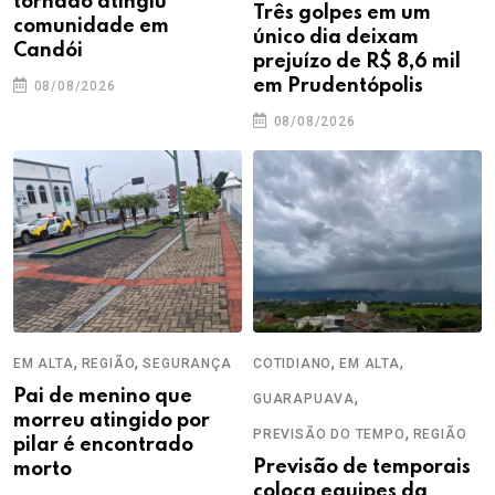
tornado atingiu
Três golpes em um
comunidade em
único dia deixam
Candói
prejuízo de R$ 8,6 mil
em Prudentópolis
08/08/2026
08/08/2026
,
,
,
,
EM ALTA
REGIÃO
SEGURANÇA
COTIDIANO
EM ALTA
Pai de menino que
,
GUARAPUAVA
morreu atingido por
,
PREVISÃO DO TEMPO
REGIÃO
pilar é encontrado
Previsão de temporais
morto
coloca equipes da