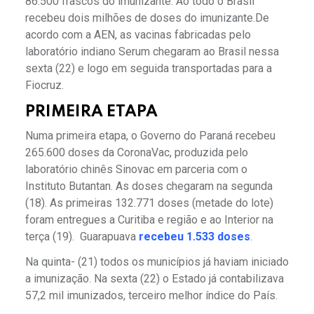
86.500 frascos do imunizante. Ao todo o Brasil
recebeu dois milhões de doses do imunizante.De
acordo com a AEN, as vacinas fabricadas pelo
laboratório indiano Serum chegaram ao Brasil nessa
sexta (22) e logo em seguida transportadas para a
Fiocruz.
PRIMEIRA ETAPA
Numa primeira etapa, o Governo do Paraná recebeu
265.600 doses da CoronaVac, produzida pelo
laboratório chinês Sinovac em parceria com o
Instituto Butantan. As doses chegaram na segunda
(18). As primeiras 132.771 doses (metade do lote)
foram entregues a Curitiba e região e ao Interior na
terça (19). Guarapuava
recebeu 1.533 doses
.
Na quinta- (21) todos os municípios já haviam iniciado
a imunização. Na sexta (22) o Estado já contabilizava
57,2 mil imunizados, terceiro melhor índice do País.