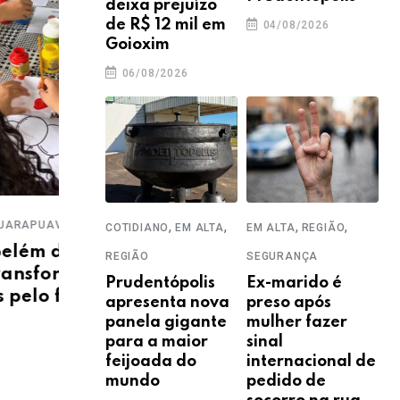
deixa prejuízo
de R$ 12 mil em
04/08/2026
Goioxim
06/08/2026
COTI
Pré
dev
,
,
,
,
,
,
A
EDUCAÇÃO
EM ALTA
GUARAPUAVA
COTIDIANO
EM ALTA
EM ALTA
REGIÃO
est
e
Inscrições para a Olimpíada
REGIÃO
SEGURANÇA
22
rmam
Nacional de Eficiência
Prudentópolis
Ex-marido é
uturo
Energética vão até 15 de
apresenta nova
preso após
setembro
panela gigante
mulher fazer
para a maior
sinal
29/07/2026
feijoada do
internacional de
mundo
pedido de