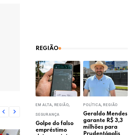
REGIÃO
,
,
,
EM ALTA
REGIÃO
POLÍTICA
REGIÃO
Geraldo Mendes
SEGURANÇA
garante R$ 3,3
Golpe do falso
milhões para
empréstimo
Prudentópolis