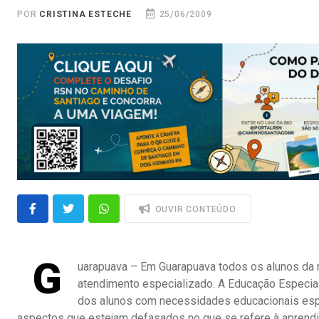
POR
CRISTINA ESTECHE
25/06/2009
OUVIR CONTEÚDO
G
uarapuava – Em Guarapuava todos os alunos da
atendimento especializado. A Educação Especia
dos alunos com necessidades educacionais esp
aspectos que estejam defasados no que se refere à aprend