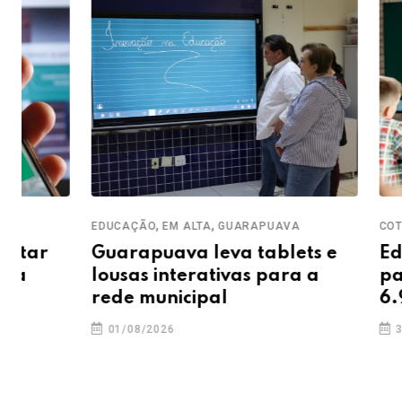
,
,
,
EDUCAÇÃO
EM ALTA
GUARAPUAVA
COTIDIANO
ED
Guarapuava leva tablets e
Educação 
lousas interativas para a
para PSS 
rede municipal
6.991,10
01/08/2026
31/07/2026