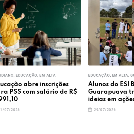
,
,
,
UCAÇÃO
EM ALTA
EDUCAÇÃO
EM ALTA
GUARAPUAV
abre inscrições
Alunos do ESI Belém d
com salário de R$
Guarapuava transfo
ideias em ações pelo f
29/07/2026