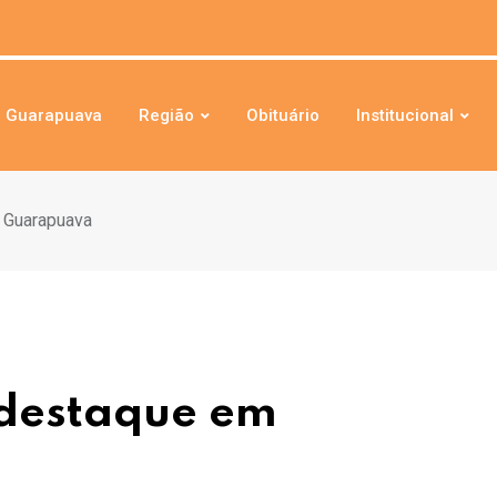
Guarapuava
Região
Obituário
Institucional
 Guarapuava
 destaque em