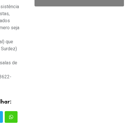
ssistência
stas,
zados
mero seja
l) que
 Surdez)
salas de
 3622-
lhar: